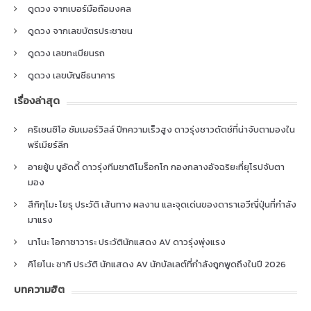
ดูดวง จากเบอร์มือถือมงคล
ดูดวง จากเลขบัตรประชาชน
ดูดวง เลขทะเบียนรถ
ดูดวง เลขบัญชีธนาคาร
เรื่องล่าสุด
คริเซนซิโอ ซัมเมอร์วิลล์ ปีกความเร็วสูง ดาวรุ่งชาวดัตช์ที่น่าจับตามองใน
พรีเมียร์ลีก
อายยู้บ บูอัดดี้ ดาวรุ่งทีมชาติโมร็อกโก กองกลางอัจฉริยะที่ยุโรปจับตา
มอง
สึกิกุโมะ โยรุ ประวัติ เส้นทาง ผลงาน และจุดเด่นของดาราเอวีญี่ปุ่นที่กำลัง
มาแรง
นาโนะ โอกาซาวาระ ประวัตินักแสดง AV ดาวรุ่งพุ่งแรง
คิโยโนะ ซากิ ประวัติ นักแสดง AV นักบัลเลต์ที่กำลังถูกพูดถึงในปี 2026
บทความฮิต