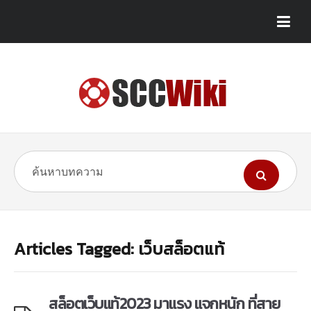
Articles Tagged: เว็บสล็อตแท้
สล็อตเว็บแท้2023 มาแรง แจกหนัก ที่สาย