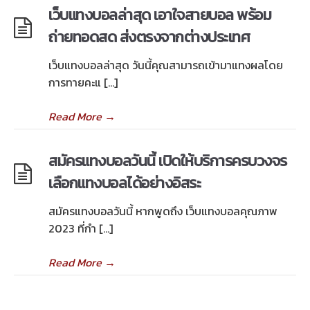
เว็บแทงบอลล่าสุด เอาใจสายบอล พร้อม
ถ่ายทอดสด ส่งตรงจากต่างประเทศ
เว็บแทงบอลล่าสุด วันนี้คุณสามารถเข้ามาแทงผลโดย
การทายคะแ […]
Read More
→
สมัครแทงบอลวันนี้ เปิดให้บริการครบวงจร
เลือกแทงบอลได้อย่างอิสระ
สมัครแทงบอลวันนี้ หากพูดถึง เว็บแทงบอลคุณภาพ
2023 ที่กำ […]
Read More
→