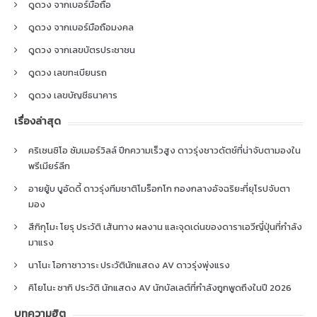
ดูดวง จากเบอร์มือถือ
ดูดวง จากเบอร์มือถือมงคล
ดูดวง จากเลขบัตรประชาชน
ดูดวง เลขทะเบียนรถ
ดูดวง เลขบัญชีธนาคาร
เรื่องล่าสุด
คริเซนซิโอ ซัมเมอร์วิลล์ ปีกความเร็วสูง ดาวรุ่งชาวดัตช์ที่น่าจับตามองใน
พรีเมียร์ลีก
อายยู้บ บูอัดดี้ ดาวรุ่งทีมชาติโมร็อกโก กองกลางอัจฉริยะที่ยุโรปจับตา
มอง
สึกิกุโมะ โยรุ ประวัติ เส้นทาง ผลงาน และจุดเด่นของดาราเอวีญี่ปุ่นที่กำลัง
มาแรง
นาโนะ โอกาซาวาระ ประวัตินักแสดง AV ดาวรุ่งพุ่งแรง
คิโยโนะ ซากิ ประวัติ นักแสดง AV นักบัลเลต์ที่กำลังถูกพูดถึงในปี 2026
บทความฮิต