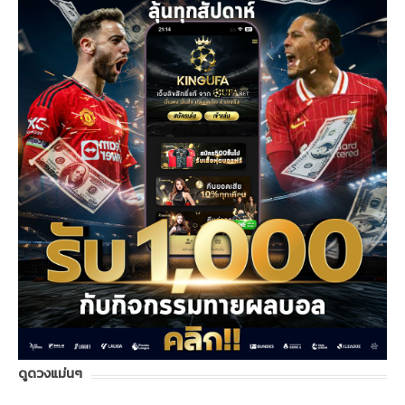
ดูดวงแม่นๆ