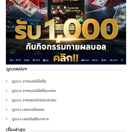
ดูดวงแม่นๆ
ดูดวง จากเบอร์มือถือ
ดูดวง จากเบอร์มือถือมงคล
ดูดวง จากเลขบัตรประชาชน
ดูดวง เลขทะเบียนรถ
ดูดวง เลขบัญชีธนาคาร
เรื่องล่าสุด