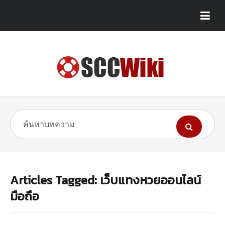
Articles Tagged: เว็บแทงหวยออนไลน์
มือถือ