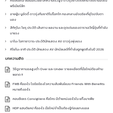
คริเซนซิโอ ซัมเมอร์วิลล์ ปีกความเร็วสูง ดาวรุ่งชาวดัตช์ที่น่าจับตามองใน
พรีเมียร์ลีก
อายยู้บ บูอัดดี้ ดาวรุ่งทีมชาติโมร็อกโก กองกลางอัจฉริยะที่ยุโรปจับตา
มอง
สึกิกุโมะ โยรุ ประวัติ เส้นทาง ผลงาน และจุดเด่นของดาราเอวีญี่ปุ่นที่กำลัง
มาแรง
นาโนะ โอกาซาวาระ ประวัตินักแสดง AV ดาวรุ่งพุ่งแรง
คิโยโนะ ซากิ ประวัติ นักแสดง AV นักบัลเลต์ที่กำลังถูกพูดถึงในปี 2026
บทความฮิต
วิธีดูราคาบอลสูงต่ำ Over และ Under รายละเอียดที่มือใหม่ต้องห้าม
พลาด !!
FWB คืออะไร ไขข้อข้องใจความสัมพันธ์แบบ Friends With Benefits
หมายถึงอะไร
คอนซีเยเร Consigliere คือใคร มีตำแหน่งอะไรใน แก๊งมาเฟีย
HDP แฮนดิแคป คืออะไร มือใหม่จำเป็นต้องรู้ก่อนแทงบอล