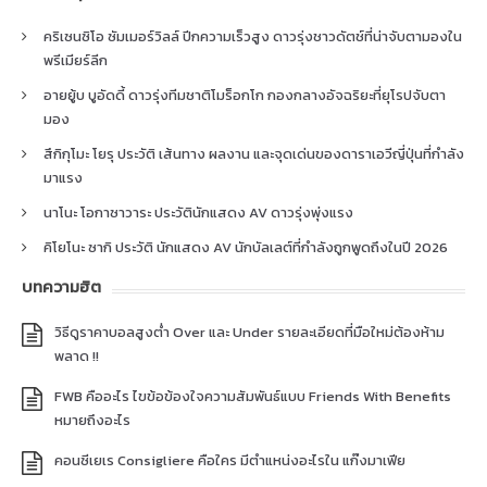
คริเซนซิโอ ซัมเมอร์วิลล์ ปีกความเร็วสูง ดาวรุ่งชาวดัตช์ที่น่าจับตามองใน
พรีเมียร์ลีก
อายยู้บ บูอัดดี้ ดาวรุ่งทีมชาติโมร็อกโก กองกลางอัจฉริยะที่ยุโรปจับตา
มอง
สึกิกุโมะ โยรุ ประวัติ เส้นทาง ผลงาน และจุดเด่นของดาราเอวีญี่ปุ่นที่กำลัง
มาแรง
นาโนะ โอกาซาวาระ ประวัตินักแสดง AV ดาวรุ่งพุ่งแรง
คิโยโนะ ซากิ ประวัติ นักแสดง AV นักบัลเลต์ที่กำลังถูกพูดถึงในปี 2026
บทความฮิต
วิธีดูราคาบอลสูงต่ำ Over และ Under รายละเอียดที่มือใหม่ต้องห้าม
พลาด !!
FWB คืออะไร ไขข้อข้องใจความสัมพันธ์แบบ Friends With Benefits
หมายถึงอะไร
คอนซีเยเร Consigliere คือใคร มีตำแหน่งอะไรใน แก๊งมาเฟีย