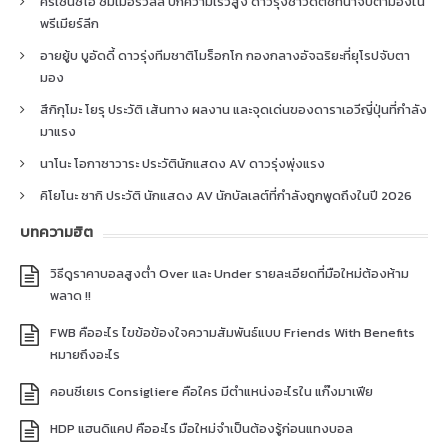
คริเซนซิโอ ซัมเมอร์วิลล์ ปีกความเร็วสูง ดาวรุ่งชาวดัตช์ที่น่าจับตามองใน
พรีเมียร์ลีก
อายยู้บ บูอัดดี้ ดาวรุ่งทีมชาติโมร็อกโก กองกลางอัจฉริยะที่ยุโรปจับตา
มอง
สึกิกุโมะ โยรุ ประวัติ เส้นทาง ผลงาน และจุดเด่นของดาราเอวีญี่ปุ่นที่กำลัง
มาแรง
นาโนะ โอกาซาวาระ ประวัตินักแสดง AV ดาวรุ่งพุ่งแรง
คิโยโนะ ซากิ ประวัติ นักแสดง AV นักบัลเลต์ที่กำลังถูกพูดถึงในปี 2026
บทความฮิต
วิธีดูราคาบอลสูงต่ำ Over และ Under รายละเอียดที่มือใหม่ต้องห้าม
พลาด !!
FWB คืออะไร ไขข้อข้องใจความสัมพันธ์แบบ Friends With Benefits
หมายถึงอะไร
คอนซีเยเร Consigliere คือใคร มีตำแหน่งอะไรใน แก๊งมาเฟีย
HDP แฮนดิแคป คืออะไร มือใหม่จำเป็นต้องรู้ก่อนแทงบอล