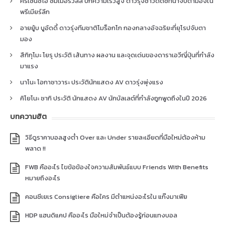
คริเซนซิโอ ซัมเมอร์วิลล์ ปีกความเร็วสูง ดาวรุ่งชาวดัตช์ที่น่าจับตามองใน
พรีเมียร์ลีก
อายยู้บ บูอัดดี้ ดาวรุ่งทีมชาติโมร็อกโก กองกลางอัจฉริยะที่ยุโรปจับตา
มอง
สึกิกุโมะ โยรุ ประวัติ เส้นทาง ผลงาน และจุดเด่นของดาราเอวีญี่ปุ่นที่กำลัง
มาแรง
นาโนะ โอกาซาวาระ ประวัตินักแสดง AV ดาวรุ่งพุ่งแรง
คิโยโนะ ซากิ ประวัติ นักแสดง AV นักบัลเลต์ที่กำลังถูกพูดถึงในปี 2026
บทความฮิต
วิธีดูราคาบอลสูงต่ำ Over และ Under รายละเอียดที่มือใหม่ต้องห้าม
พลาด !!
FWB คืออะไร ไขข้อข้องใจความสัมพันธ์แบบ Friends With Benefits
หมายถึงอะไร
คอนซีเยเร Consigliere คือใคร มีตำแหน่งอะไรใน แก๊งมาเฟีย
HDP แฮนดิแคป คืออะไร มือใหม่จำเป็นต้องรู้ก่อนแทงบอล