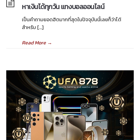
หาเงินได้ทุกวัน แทงบอลออนไลน์
เป็นคำถามยอดฮิตมากที่สุดในปัจจุบันนี้เลยก็ว่าได้
สำหรับ […]
Read More
→