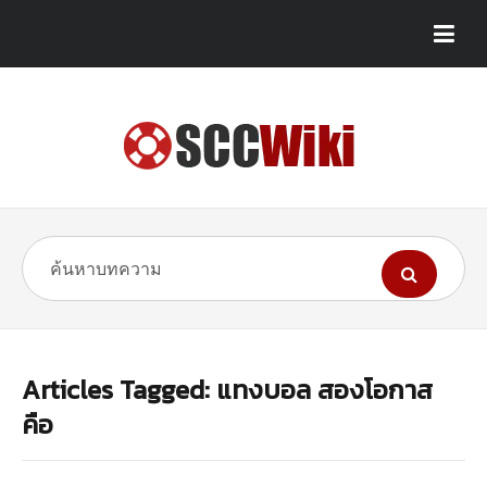
Articles Tagged: แทงบอล สองโอกาส
คือ