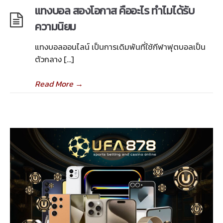
แทงบอล สองโอกาส คืออะไร ทำไมได้รับ
ความนิยม
แทงบอลออนไลน์ เป็นการเดิมพันที่ใช้กีฬาฟุตบอลเป็น
ตัวกลาง […]
Read More
→