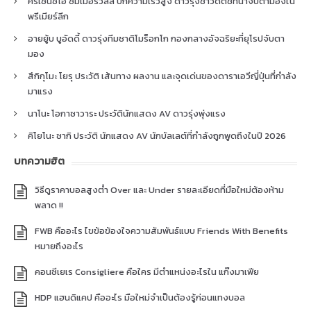
คริเซนซิโอ ซัมเมอร์วิลล์ ปีกความเร็วสูง ดาวรุ่งชาวดัตช์ที่น่าจับตามองใน
พรีเมียร์ลีก
อายยู้บ บูอัดดี้ ดาวรุ่งทีมชาติโมร็อกโก กองกลางอัจฉริยะที่ยุโรปจับตา
มอง
สึกิกุโมะ โยรุ ประวัติ เส้นทาง ผลงาน และจุดเด่นของดาราเอวีญี่ปุ่นที่กำลัง
มาแรง
นาโนะ โอกาซาวาระ ประวัตินักแสดง AV ดาวรุ่งพุ่งแรง
คิโยโนะ ซากิ ประวัติ นักแสดง AV นักบัลเลต์ที่กำลังถูกพูดถึงในปี 2026
บทความฮิต
วิธีดูราคาบอลสูงต่ำ Over และ Under รายละเอียดที่มือใหม่ต้องห้าม
พลาด !!
FWB คืออะไร ไขข้อข้องใจความสัมพันธ์แบบ Friends With Benefits
หมายถึงอะไร
คอนซีเยเร Consigliere คือใคร มีตำแหน่งอะไรใน แก๊งมาเฟีย
HDP แฮนดิแคป คืออะไร มือใหม่จำเป็นต้องรู้ก่อนแทงบอล