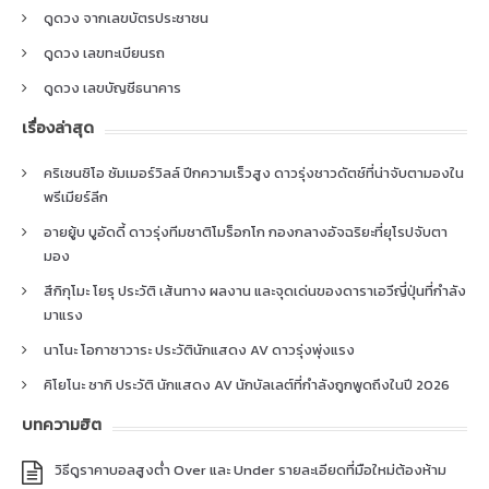
ดูดวง จากเลขบัตรประชาชน
ดูดวง เลขทะเบียนรถ
ดูดวง เลขบัญชีธนาคาร
เรื่องล่าสุด
คริเซนซิโอ ซัมเมอร์วิลล์ ปีกความเร็วสูง ดาวรุ่งชาวดัตช์ที่น่าจับตามองใน
พรีเมียร์ลีก
อายยู้บ บูอัดดี้ ดาวรุ่งทีมชาติโมร็อกโก กองกลางอัจฉริยะที่ยุโรปจับตา
มอง
สึกิกุโมะ โยรุ ประวัติ เส้นทาง ผลงาน และจุดเด่นของดาราเอวีญี่ปุ่นที่กำลัง
มาแรง
นาโนะ โอกาซาวาระ ประวัตินักแสดง AV ดาวรุ่งพุ่งแรง
คิโยโนะ ซากิ ประวัติ นักแสดง AV นักบัลเลต์ที่กำลังถูกพูดถึงในปี 2026
บทความฮิต
วิธีดูราคาบอลสูงต่ำ Over และ Under รายละเอียดที่มือใหม่ต้องห้าม