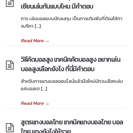
เซียนเล่นกันแบบไหน มีคำตอบ
การ เล่นบอลแบบนักลงทุน เป็นการเดิมพันที่ต้องใช้กา
รบริหา […]
Read More
→
วิธีคัดบอลสูง เทคนิคคัดบอลสูง อยากเล่น
บอลสูงเลือกยังไง ที่นี่มีคำตอบ
สำหรับการแทงบอลออนไลน์แล้วมือใหม่มักจะเลือกเล่น
แค่บอลเต […]
Read More
→
สูตรแทงบอลไทย เทคนิคแทงบอลไทย บอล
ไทย แทงยังไงให้รวย