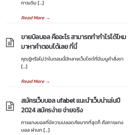
การเดิม […]
Read More
→
ขายบิลบอล คืออะไร สามารถทำกำไรได้ไหม
มาหาคำตอบได้เลย ที่นี่
คุณรู้หรือไม่ว่าในตอนนี้มีหลายเว็บไซต์ที่มีเมนูคำสั่งขา
[…]
Read More
→
สมัครเว็บบอล ufabet แนะนำเว็บน่าเล่นปี
2024 สมัครง่าย จ่ายจริง
การแทงบอลที่มีความปลอดภัยมากที่สุดก็ คือการแทง
บอล ผ่านท […]