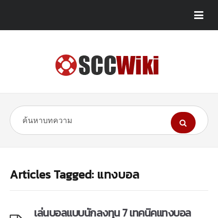
Articles Tagged: แทงบอล
เล่นบอลแบบนักลงทุน 7 เทคนิคแทงบอล