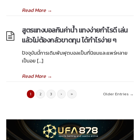
Read More
→
สูตรแทงบอลกินค่าน้ำ แทงง่ายกำไรดี เล่น
แล้วไม่ต้องกลัวขาดทุน ได้กำไรง่าย ๆ
ปัจจุบันนี้การเดิมพันฟุตบอลเป็นที่นิยมและแพร่หลาย
เป็นอย […]
Read More
→
Older Entries →
1
2
3
›
»