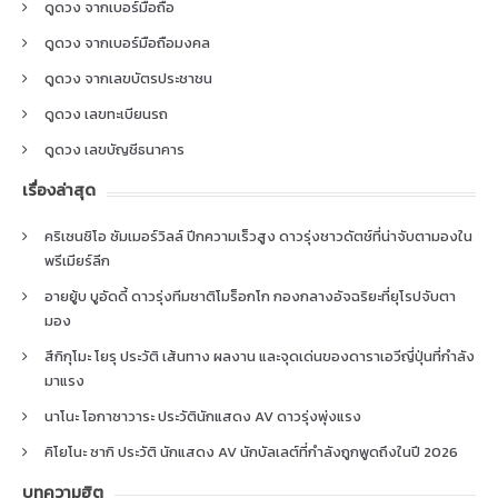
ดูดวง จากเบอร์มือถือ
ดูดวง จากเบอร์มือถือมงคล
ดูดวง จากเลขบัตรประชาชน
ดูดวง เลขทะเบียนรถ
ดูดวง เลขบัญชีธนาคาร
เรื่องล่าสุด
คริเซนซิโอ ซัมเมอร์วิลล์ ปีกความเร็วสูง ดาวรุ่งชาวดัตช์ที่น่าจับตามองใน
พรีเมียร์ลีก
อายยู้บ บูอัดดี้ ดาวรุ่งทีมชาติโมร็อกโก กองกลางอัจฉริยะที่ยุโรปจับตา
มอง
สึกิกุโมะ โยรุ ประวัติ เส้นทาง ผลงาน และจุดเด่นของดาราเอวีญี่ปุ่นที่กำลัง
มาแรง
นาโนะ โอกาซาวาระ ประวัตินักแสดง AV ดาวรุ่งพุ่งแรง
คิโยโนะ ซากิ ประวัติ นักแสดง AV นักบัลเลต์ที่กำลังถูกพูดถึงในปี 2026
บทความฮิต