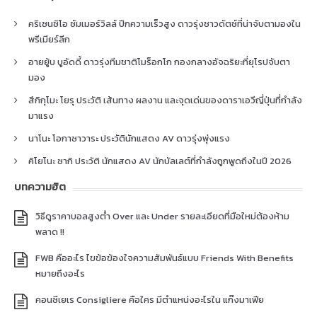
คริเซนซิโอ ซัมเมอร์วิลล์ ปีกความเร็วสูง ดาวรุ่งชาวดัตช์ที่น่าจับตามองใน
พรีเมียร์ลีก
อายยู้บ บูอัดดี้ ดาวรุ่งทีมชาติโมร็อกโก กองกลางอัจฉริยะที่ยุโรปจับตา
มอง
สึกิกุโมะ โยรุ ประวัติ เส้นทาง ผลงาน และจุดเด่นของดาราเอวีญี่ปุ่นที่กำลัง
มาแรง
นาโนะ โอกาซาวาระ ประวัตินักแสดง AV ดาวรุ่งพุ่งแรง
คิโยโนะ ซากิ ประวัติ นักแสดง AV นักบัลเลต์ที่กำลังถูกพูดถึงในปี 2026
บทความฮิต
วิธีดูราคาบอลสูงต่ำ Over และ Under รายละเอียดที่มือใหม่ต้องห้าม
พลาด !!
FWB คืออะไร ไขข้อข้องใจความสัมพันธ์แบบ Friends With Benefits
หมายถึงอะไร
คอนซีเยเร Consigliere คือใคร มีตำแหน่งอะไรใน แก๊งมาเฟีย