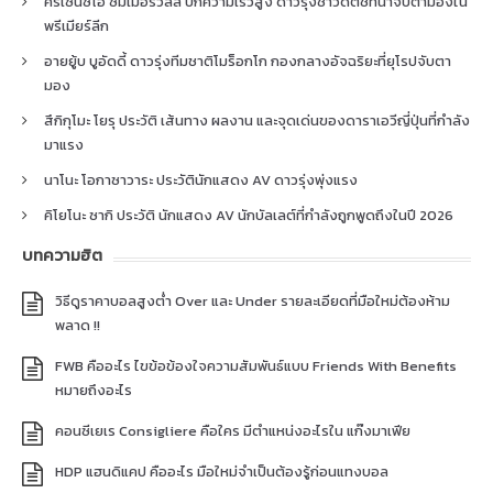
คริเซนซิโอ ซัมเมอร์วิลล์ ปีกความเร็วสูง ดาวรุ่งชาวดัตช์ที่น่าจับตามองใน
พรีเมียร์ลีก
อายยู้บ บูอัดดี้ ดาวรุ่งทีมชาติโมร็อกโก กองกลางอัจฉริยะที่ยุโรปจับตา
มอง
สึกิกุโมะ โยรุ ประวัติ เส้นทาง ผลงาน และจุดเด่นของดาราเอวีญี่ปุ่นที่กำลัง
มาแรง
นาโนะ โอกาซาวาระ ประวัตินักแสดง AV ดาวรุ่งพุ่งแรง
คิโยโนะ ซากิ ประวัติ นักแสดง AV นักบัลเลต์ที่กำลังถูกพูดถึงในปี 2026
บทความฮิต
วิธีดูราคาบอลสูงต่ำ Over และ Under รายละเอียดที่มือใหม่ต้องห้าม
พลาด !!
FWB คืออะไร ไขข้อข้องใจความสัมพันธ์แบบ Friends With Benefits
หมายถึงอะไร
คอนซีเยเร Consigliere คือใคร มีตำแหน่งอะไรใน แก๊งมาเฟีย
HDP แฮนดิแคป คืออะไร มือใหม่จำเป็นต้องรู้ก่อนแทงบอล