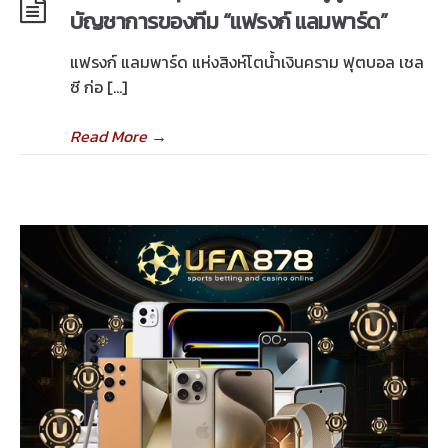
บัญชาการของทีม “แฟรงก์ แลมพาร์ด”
แฟรงก์ แลมพาร์ด แห่งสิงห์โตน้ำเงินคราม ฟุตบอล เชล
ซี ก่อ […]
Read More
→