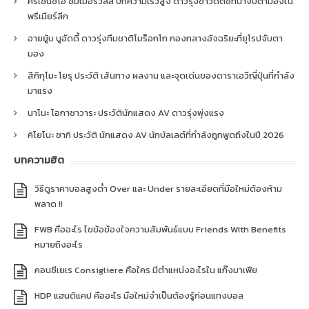
คริเซนซิโอ ซัมเมอร์วิลล์ ปีกความเร็วสูง ดาวรุ่งชาวดัตช์ที่น่าจับตามองใน
พรีเมียร์ลีก
อายยู้บ บูอัดดี้ ดาวรุ่งทีมชาติโมร็อกโก กองกลางอัจฉริยะที่ยุโรปจับตา
มอง
สึกิกุโมะ โยรุ ประวัติ เส้นทาง ผลงาน และจุดเด่นของดาราเอวีญี่ปุ่นที่กำลัง
มาแรง
นาโนะ โอกาซาวาระ ประวัตินักแสดง AV ดาวรุ่งพุ่งแรง
คิโยโนะ ซากิ ประวัติ นักแสดง AV นักบัลเลต์ที่กำลังถูกพูดถึงในปี 2026
บทความฮิต
วิธีดูราคาบอลสูงต่ำ Over และ Under รายละเอียดที่มือใหม่ต้องห้าม
พลาด !!
FWB คืออะไร ไขข้อข้องใจความสัมพันธ์แบบ Friends With Benefits
หมายถึงอะไร
คอนซีเยเร Consigliere คือใคร มีตำแหน่งอะไรใน แก๊งมาเฟีย
HDP แฮนดิแคป คืออะไร มือใหม่จำเป็นต้องรู้ก่อนแทงบอล