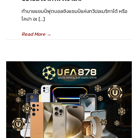
ทำนายแชมป์ฟุตบอลชิงแชมป์แห่งทวีปอเมริกาใต้ หรือ
โคปา อเ […]
Read More
→