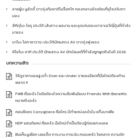
อายยู้บ บูอัดดี้ ดาวรุ่งทีมชาติโมร็อกโก กองกลางอัจฉริยะที่ยุโรปจับตา
มอง
สึกิกุโมะ โยรุ ประวัติ เส้นทาง ผลงาน และจุดเด่นของดาราเอวีญี่ปุ่นที่กำลัง
มาแรง
นาโนะ โอกาซาวาระ ประวัตินักแสดง AV ดาวรุ่งพุ่งแรง
คิโยโนะ ซากิ ประวัติ นักแสดง AV นักบัลเลต์ที่กำลังถูกพูดถึงในปี 2026
บทความฮิต
วิธีดูราคาบอลสูงต่ำ Over และ Under รายละเอียดที่มือใหม่ต้องห้าม
พลาด !!
FWB คืออะไร ไขข้อข้องใจความสัมพันธ์แบบ Friends With Benefits
หมายถึงอะไร
คอนซีเยเร Consigliere คือใคร มีตำแหน่งอะไรใน แก๊งมาเฟีย
HDP แฮนดิแคป คืออะไร มือใหม่จำเป็นต้องรู้ก่อนแทงบอล
ฝันเห็นงูเผือก เลขเด็ด การงาน การเงิน ครอบครัว โชคลาภ ความรัก