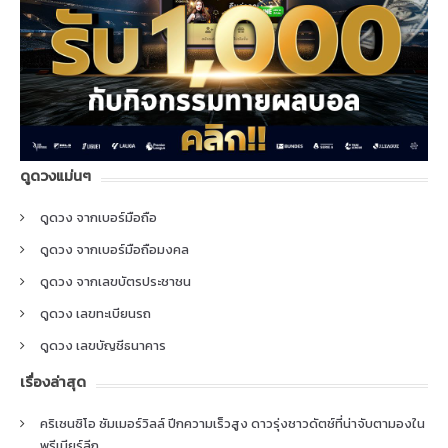
ดูดวงแม่นๆ
ดูดวง จากเบอร์มือถือ
ดูดวง จากเบอร์มือถือมงคล
ดูดวง จากเลขบัตรประชาชน
ดูดวง เลขทะเบียนรถ
ดูดวง เลขบัญชีธนาคาร
เรื่องล่าสุด
คริเซนซิโอ ซัมเมอร์วิลล์ ปีกความเร็วสูง ดาวรุ่งชาวดัตช์ที่น่าจับตามองใน
พรีเมียร์ลีก