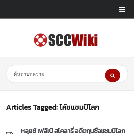
Articles Tagged: โค้ชแชมป์โลก
หลุยซ์ เฟลิเป้ สโคลารี่ อดีตกุนซือแชมป์โลก