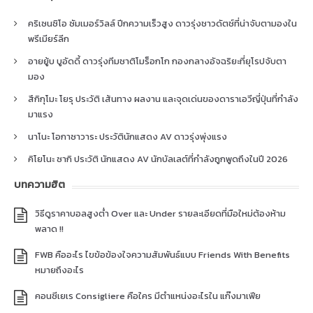
คริเซนซิโอ ซัมเมอร์วิลล์ ปีกความเร็วสูง ดาวรุ่งชาวดัตช์ที่น่าจับตามองใน
พรีเมียร์ลีก
อายยู้บ บูอัดดี้ ดาวรุ่งทีมชาติโมร็อกโก กองกลางอัจฉริยะที่ยุโรปจับตา
มอง
สึกิกุโมะ โยรุ ประวัติ เส้นทาง ผลงาน และจุดเด่นของดาราเอวีญี่ปุ่นที่กำลัง
มาแรง
นาโนะ โอกาซาวาระ ประวัตินักแสดง AV ดาวรุ่งพุ่งแรง
คิโยโนะ ซากิ ประวัติ นักแสดง AV นักบัลเลต์ที่กำลังถูกพูดถึงในปี 2026
บทความฮิต
วิธีดูราคาบอลสูงต่ำ Over และ Under รายละเอียดที่มือใหม่ต้องห้าม
พลาด !!
FWB คืออะไร ไขข้อข้องใจความสัมพันธ์แบบ Friends With Benefits
หมายถึงอะไร
คอนซีเยเร Consigliere คือใคร มีตำแหน่งอะไรใน แก๊งมาเฟีย