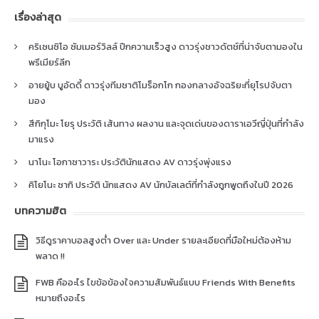
เรื่องล่าสุด
คริเซนซิโอ ซัมเมอร์วิลล์ ปีกความเร็วสูง ดาวรุ่งชาวดัตช์ที่น่าจับตามองใน
พรีเมียร์ลีก
อายยู้บ บูอัดดี้ ดาวรุ่งทีมชาติโมร็อกโก กองกลางอัจฉริยะที่ยุโรปจับตา
มอง
สึกิกุโมะ โยรุ ประวัติ เส้นทาง ผลงาน และจุดเด่นของดาราเอวีญี่ปุ่นที่กำลัง
มาแรง
นาโนะ โอกาซาวาระ ประวัตินักแสดง AV ดาวรุ่งพุ่งแรง
คิโยโนะ ซากิ ประวัติ นักแสดง AV นักบัลเลต์ที่กำลังถูกพูดถึงในปี 2026
บทความฮิต
วิธีดูราคาบอลสูงต่ำ Over และ Under รายละเอียดที่มือใหม่ต้องห้าม
พลาด !!
FWB คืออะไร ไขข้อข้องใจความสัมพันธ์แบบ Friends With Benefits
หมายถึงอะไร