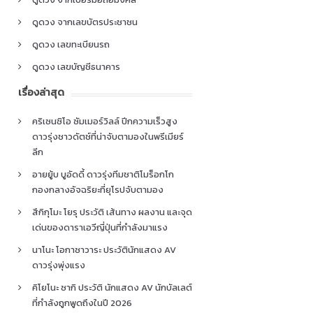
ดูดวง จากเลขบัตรประชาชน
ดูดวง เลขทะเบียนรถ
ดูดวง เลขบัญชีธนาคาร
เรื่องล่าสุด
คริเซนซิโอ ซัมเมอร์วิลล์ ปีกความเร็วสูง
ดาวรุ่งชาวดัตช์ที่น่าจับตามองในพรีเมียร์
ลีก
อายยู้บ บูอัดดี้ ดาวรุ่งทีมชาติโมร็อกโก
กองกลางอัจฉริยะที่ยุโรปจับตามอง
สึกิกุโมะ โยรุ ประวัติ เส้นทาง ผลงาน และจุด
เด่นของดาราเอวีญี่ปุ่นที่กำลังมาแรง
นาโนะ โอกาซาวาระ ประวัตินักแสดง AV
ดาวรุ่งพุ่งแรง
คิโยโนะ ซากิ ประวัติ นักแสดง AV นักบัลเลต์
ที่กำลังถูกพูดถึงในปี 2026