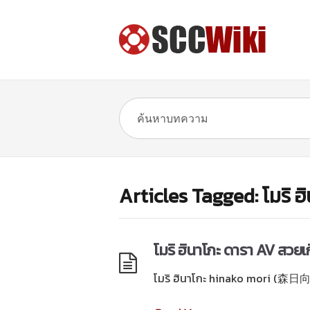
Articles Tagged: โมริ ฮ
โมริ ฮินาโกะ ดารา AV สวยเ
โมริ ฮินาโกะ hinako mori (森日向子)