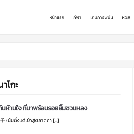
หน้าแรก
กีฬา
เกมการพนัน
หวย
ินาโกะ
กินห้ามใจ ที่มาพร้อมรอยยิ้มชวนหลง
 นับตั้งแต่เข้าสู่ตลาดภา […]