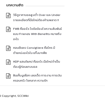
บทความฮิต
วิธีดูราคาบอลสูงต่ำ Over และ Under
รายละเอียดที่มือใหม่ต้องห้ามพลาด !!
FWB คืออะไร ไขข้อข้องใจความสัมพันธ์
แบบ Friends With Benefits หมายถึง
อะไร
คอนซีเยเร Consigliere คือใคร มี
ตำแหน่งอะไรใน แก๊งมาเฟีย
HDP แฮนดิแคป คืออะไร มือใหม่จำเป็น
ต้องรู้ก่อนแทงบอล
ฝันเห็นงูเผือก เลขเด็ด การงาน การเงิน
ครอบครัว โชคลาภ ความรัก
© Copyright, SCCWiki