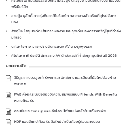
คริเซนซิโอ ซัมเมอร์วิลล์ ปีกความเร็วสูง ดาวรุ่งชาวดัตช์ที่น่าจับตามองใน
พรีเมียร์ลีก
อายยู้บ บูอัดดี้ ดาวรุ่งทีมชาติโมร็อกโก กองกลางอัจฉริยะที่ยุโรปจับตา
มอง
สึกิกุโมะ โยรุ ประวัติ เส้นทาง ผลงาน และจุดเด่นของดาราเอวีญี่ปุ่นที่กำลัง
มาแรง
นาโนะ โอกาซาวาระ ประวัตินักแสดง AV ดาวรุ่งพุ่งแรง
คิโยโนะ ซากิ ประวัติ นักแสดง AV นักบัลเลต์ที่กำลังถูกพูดถึงในปี 2026
บทความฮิต
วิธีดูราคาบอลสูงต่ำ Over และ Under รายละเอียดที่มือใหม่ต้องห้าม
พลาด !!
FWB คืออะไร ไขข้อข้องใจความสัมพันธ์แบบ Friends With Benefits
หมายถึงอะไร
คอนซีเยเร Consigliere คือใคร มีตำแหน่งอะไรใน แก๊งมาเฟีย
HDP แฮนดิแคป คืออะไร มือใหม่จำเป็นต้องรู้ก่อนแทงบอล