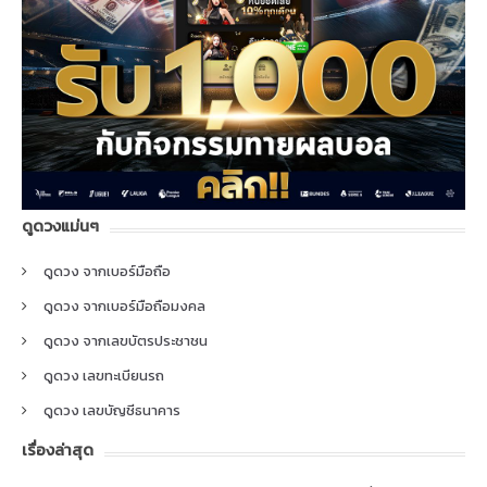
ดูดวงแม่นๆ
ดูดวง จากเบอร์มือถือ
ดูดวง จากเบอร์มือถือมงคล
ดูดวง จากเลขบัตรประชาชน
ดูดวง เลขทะเบียนรถ
ดูดวง เลขบัญชีธนาคาร
เรื่องล่าสุด