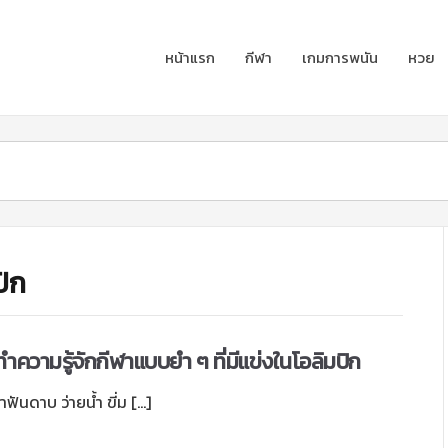
หน้าแรก
กีฬา
เกมการพนัน
หวย
ปิก
ำความรู้จักกีฬาแบบยำ ๆ ที่มีแข่งในโอลิมปิก
าฟันดาบ ว่ายน้ำ ขี่ม […]