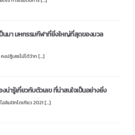
่อึดใจ การเริ่มต้นการ […]
เป็นมา มหกรรมกีฬาที่ยิ่งใหญ่ที่สุดของมวล
งปฎิเสธไม่ได้ว่าก […]
งน่ารู้เกี่ยวกับตัวเลข ที่น่าสนใจเป็นอย่างยิ่ง
บ โอลิมปิกโตเกียว 2021 […]