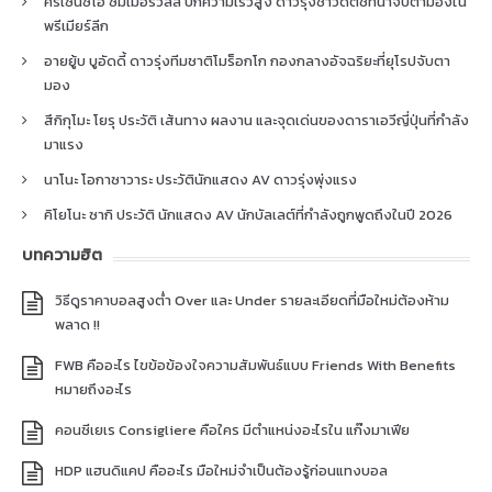
คริเซนซิโอ ซัมเมอร์วิลล์ ปีกความเร็วสูง ดาวรุ่งชาวดัตช์ที่น่าจับตามองใน
พรีเมียร์ลีก
อายยู้บ บูอัดดี้ ดาวรุ่งทีมชาติโมร็อกโก กองกลางอัจฉริยะที่ยุโรปจับตา
มอง
สึกิกุโมะ โยรุ ประวัติ เส้นทาง ผลงาน และจุดเด่นของดาราเอวีญี่ปุ่นที่กำลัง
มาแรง
นาโนะ โอกาซาวาระ ประวัตินักแสดง AV ดาวรุ่งพุ่งแรง
คิโยโนะ ซากิ ประวัติ นักแสดง AV นักบัลเลต์ที่กำลังถูกพูดถึงในปี 2026
บทความฮิต
วิธีดูราคาบอลสูงต่ำ Over และ Under รายละเอียดที่มือใหม่ต้องห้าม
พลาด !!
FWB คืออะไร ไขข้อข้องใจความสัมพันธ์แบบ Friends With Benefits
หมายถึงอะไร
คอนซีเยเร Consigliere คือใคร มีตำแหน่งอะไรใน แก๊งมาเฟีย
HDP แฮนดิแคป คืออะไร มือใหม่จำเป็นต้องรู้ก่อนแทงบอล