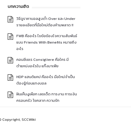
บทความฮิต
วิธีดูราคาบอลสูงต่ำ Over และ Under
รายละเอียดที่มือใหม่ต้องห้ามพลาด !!
FWB คืออะไร ไขข้อข้องใจความสัมพันธ์
แบบ Friends With Benefits หมายถึง
อะไร
คอนซีเยเร Consigliere คือใคร มี
ตำแหน่งอะไรใน แก๊งมาเฟีย
HDP แฮนดิแคป คืออะไร มือใหม่จำเป็น
ต้องรู้ก่อนแทงบอล
ฝันเห็นงูเผือก เลขเด็ด การงาน การเงิน
ครอบครัว โชคลาภ ความรัก
© Copyright, SCCWiki