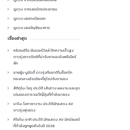
ดูดวง จากเลขบัตรประชาชน
ดูดวง เลขทะเบียนรถ
ดูดวง เลขบัญชีธนาคาร
เรื่องล่าสุด
คริเซนซิโอ ซัมเมอร์วิลล์ ปีกความเร็วสูง
ดาวรุ่งชาวดัตช์ที่น่าจับตามองในพรีเมียร์
ลีก
อายยู้บ บูอัดดี้ ดาวรุ่งทีมชาติโมร็อกโก
กองกลางอัจฉริยะที่ยุโรปจับตามอง
สึกิกุโมะ โยรุ ประวัติ เส้นทาง ผลงาน และจุด
เด่นของดาราเอวีญี่ปุ่นที่กำลังมาแรง
นาโนะ โอกาซาวาระ ประวัตินักแสดง AV
ดาวรุ่งพุ่งแรง
คิโยโนะ ซากิ ประวัติ นักแสดง AV นักบัลเลต์
ที่กำลังถูกพูดถึงในปี 2026