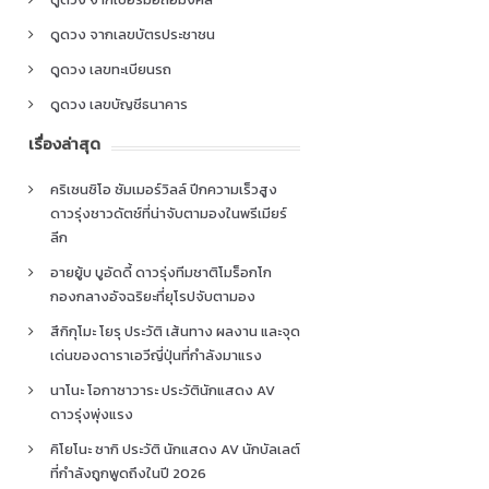
ดูดวง จากเลขบัตรประชาชน
ดูดวง เลขทะเบียนรถ
ดูดวง เลขบัญชีธนาคาร
เรื่องล่าสุด
คริเซนซิโอ ซัมเมอร์วิลล์ ปีกความเร็วสูง
ดาวรุ่งชาวดัตช์ที่น่าจับตามองในพรีเมียร์
ลีก
อายยู้บ บูอัดดี้ ดาวรุ่งทีมชาติโมร็อกโก
กองกลางอัจฉริยะที่ยุโรปจับตามอง
สึกิกุโมะ โยรุ ประวัติ เส้นทาง ผลงาน และจุด
เด่นของดาราเอวีญี่ปุ่นที่กำลังมาแรง
นาโนะ โอกาซาวาระ ประวัตินักแสดง AV
ดาวรุ่งพุ่งแรง
คิโยโนะ ซากิ ประวัติ นักแสดง AV นักบัลเลต์
ที่กำลังถูกพูดถึงในปี 2026