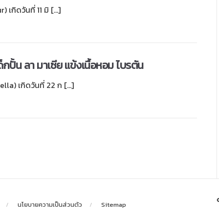
 เกิดวันที่ 11 มิ […]
ด็กปั้น ลา มาเซีย แข้งเนื้อหอม ไบรตัน
lla) เกิดวันที่ 22 ก […]
นโยบายความเป็นส่วนตัว
Sitemap