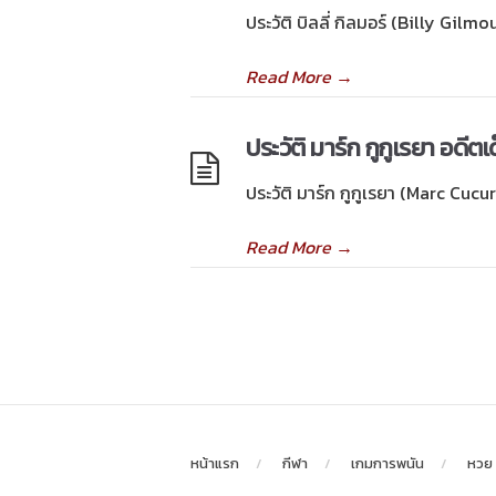
ประวัติ บิลลี่ กิลมอร์ (Billy Gilmour)
Read More
→
ประวัติ มาร์ก กูกูเรยา อดีตเ
ประวัติ มาร์ก กูกูเรยา (Marc Cucure
Read More
→
หน้าแรก
กีฬา
เกมการพนัน
หวย