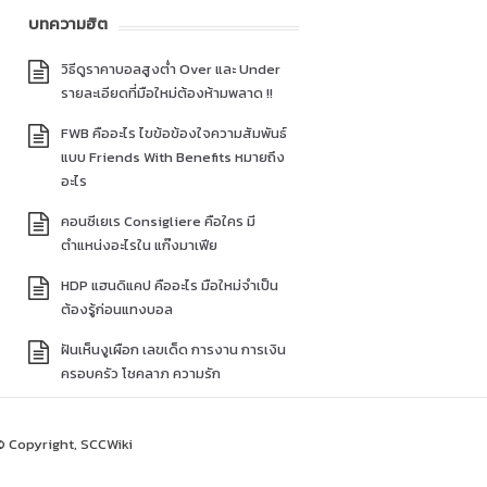
บทความฮิต
วิธีดูราคาบอลสูงต่ำ Over และ Under
รายละเอียดที่มือใหม่ต้องห้ามพลาด !!
FWB คืออะไร ไขข้อข้องใจความสัมพันธ์
แบบ Friends With Benefits หมายถึง
อะไร
คอนซีเยเร Consigliere คือใคร มี
ตำแหน่งอะไรใน แก๊งมาเฟีย
HDP แฮนดิแคป คืออะไร มือใหม่จำเป็น
ต้องรู้ก่อนแทงบอล
ฝันเห็นงูเผือก เลขเด็ด การงาน การเงิน
ครอบครัว โชคลาภ ความรัก
© Copyright, SCCWiki