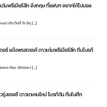
เด่นพรีเมียร์ลีก อังกฤษ ที่แฟนๆ อยากให้ไปบอล
) เกิดวันที่ 15 มิถุ […]
สเตอร์ แข้งพรสวรรค์ ดาวเด่นพรีเมียร์ลีก ทีมไบรท์
Alexis Mac Allister) […]
ดาวรุ่งเชลซี ดาวเตะคนใหม่ ไบรท์ตัน ทีมในศึก