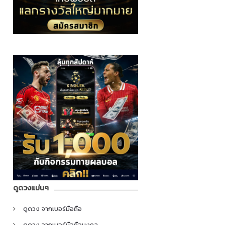
ดูดวงแม่นๆ
ดูดวง จากเบอร์มือถือ
ดูดวง จากเบอร์มือถือมงคล