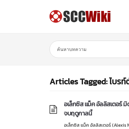
Articles Tagged: ไบรท์ต
อเล็กซิส แม็ค อัลลิสเตอร์
จบฤดูกาลนี้
อเล็กซิส แม็ค อัลลิสเตอร์ (Alexis