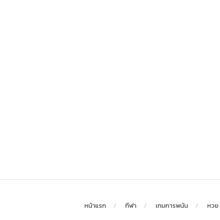
หน้าแรก
กีฬา
เกมการพนัน
หวย