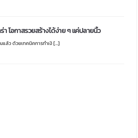
าร่า โอกาสรวยสร้างได้ง่าย ๆ แค่ปลายนิ้ว
ณแล้ว ด้วยเทคนิคการทำเงิ […]