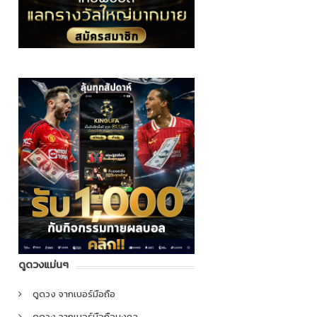
ดูดวงแม่นๆ
ดูดวง จากเบอร์มือถือ
ดูดวง จากเบอร์มือถือมงคล