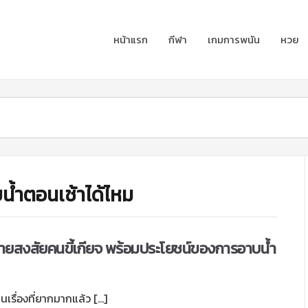
หน้าแรก
กีฬา
เกมการพนัน
หวย
นํ้าตอนเช้าได้ไหม
คลายสงสัยคนขี้เกียจ พร้อมประโยชน์ของการอาบน้ำ
็นเรื่องที่ยากมากแล้ว […]