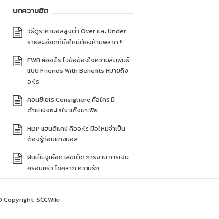
บทความฮิต
วิธีดูราคาบอลสูงต่ำ Over และ Under
รายละเอียดที่มือใหม่ต้องห้ามพลาด !!
FWB คืออะไร ไขข้อข้องใจความสัมพันธ์
แบบ Friends With Benefits หมายถึง
อะไร
คอนซีเยเร Consigliere คือใคร มี
ตำแหน่งอะไรใน แก๊งมาเฟีย
HDP แฮนดิแคป คืออะไร มือใหม่จำเป็น
ต้องรู้ก่อนแทงบอล
ฝันเห็นงูเผือก เลขเด็ด การงาน การเงิน
ครอบครัว โชคลาภ ความรัก
© Copyright, SCCWiki