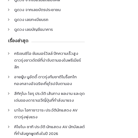
ดูดวง จากเลขบัตรประชาชน
ดูดวง เลขทะเบียนรถ
ดูดวง เลขบัญชีธนาคาร
เรื่องล่าสุด
คริเซนซิโอ ซัมเมอร์วิลล์ ปีกความเร็วสูง
ดาวรุ่งชาวดัตช์ที่น่าจับตามองในพรีเมียร์
ลีก
อายยู้บ บูอัดดี้ ดาวรุ่งทีมชาติโมร็อกโก
กองกลางอัจฉริยะที่ยุโรปจับตามอง
สึกิกุโมะ โยรุ ประวัติ เส้นทาง ผลงาน และจุด
เด่นของดาราเอวีญี่ปุ่นที่กำลังมาแรง
นาโนะ โอกาซาวาระ ประวัตินักแสดง AV
ดาวรุ่งพุ่งแรง
คิโยโนะ ซากิ ประวัติ นักแสดง AV นักบัลเลต์
ที่กำลังถูกพูดถึงในปี 2026