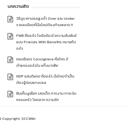
บทความฮิต
วิธีดูราคาบอลสูงต่ำ Over และ Under
รายละเอียดที่มือใหม่ต้องห้ามพลาด !!
FWB คืออะไร ไขข้อข้องใจความสัมพันธ์
แบบ Friends With Benefits หมายถึง
อะไร
คอนซีเยเร Consigliere คือใคร มี
ตำแหน่งอะไรใน แก๊งมาเฟีย
HDP แฮนดิแคป คืออะไร มือใหม่จำเป็น
ต้องรู้ก่อนแทงบอล
ฝันเห็นงูเผือก เลขเด็ด การงาน การเงิน
ครอบครัว โชคลาภ ความรัก
© Copyright, SCCWiki