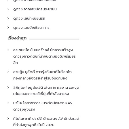
ดูดวง จากเลขบัตรประชาชน
ดูดวง เลขทะเบียนรถ
ดูดวง เลขบัญชีธนาคาร
เรื่องล่าสุด
คริเซนซิโอ ซัมเมอร์วิลล์ ปีกความเร็วสูง
ดาวรุ่งชาวดัตช์ที่น่าจับตามองในพรีเมียร์
ลีก
อายยู้บ บูอัดดี้ ดาวรุ่งทีมชาติโมร็อกโก
กองกลางอัจฉริยะที่ยุโรปจับตามอง
สึกิกุโมะ โยรุ ประวัติ เส้นทาง ผลงาน และจุด
เด่นของดาราเอวีญี่ปุ่นที่กำลังมาแรง
นาโนะ โอกาซาวาระ ประวัตินักแสดง AV
ดาวรุ่งพุ่งแรง
คิโยโนะ ซากิ ประวัติ นักแสดง AV นักบัลเลต์
ที่กำลังถูกพูดถึงในปี 2026