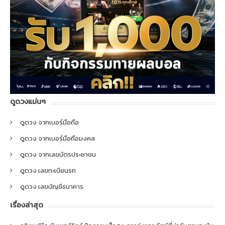
ดูดวงแม่นๆ
ดูดวง จากเบอร์มือถือ
ดูดวง จากเบอร์มือถือมงคล
ดูดวง จากเลขบัตรประชาชน
ดูดวง เลขทะเบียนรถ
ดูดวง เลขบัญชีธนาคาร
เรื่องล่าสุด