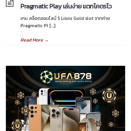
Pragmatic Play เล่นง่าย แตกโคตรไว
เกม สล็อตออนไลน์ 5 Lions Gold slot จากค่าย
Pragmatic Pl […]
Read More
→