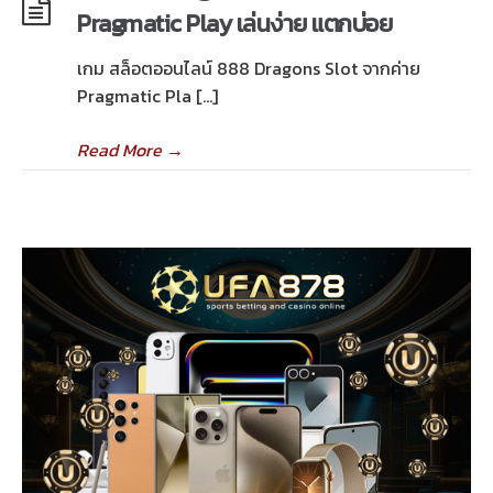
Pragmatic Play เล่นง่าย แตกบ่อย
เกม สล็อตออนไลน์ 888 Dragons Slot จากค่าย
Pragmatic Pla […]
Read More
→