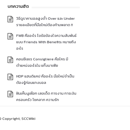
บทความฮิต
วิธีดูราคาบอลสูงต่ำ Over และ Under
รายละเอียดที่มือใหม่ต้องห้ามพลาด !!
FWB คืออะไร ไขข้อข้องใจความสัมพันธ์
แบบ Friends With Benefits หมายถึง
อะไร
คอนซีเยเร Consigliere คือใคร มี
ตำแหน่งอะไรใน แก๊งมาเฟีย
HDP แฮนดิแคป คืออะไร มือใหม่จำเป็น
ต้องรู้ก่อนแทงบอล
ฝันเห็นงูเผือก เลขเด็ด การงาน การเงิน
ครอบครัว โชคลาภ ความรัก
© Copyright, SCCWiki