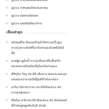
ดูดวง จากเลขบัตรประชาชน
ดูดวง เลขทะเบียนรถ
ดูดวง เลขบัญชีธนาคาร
เรื่องล่าสุด
คริเซนซิโอ ซัมเมอร์วิลล์ ปีกความเร็วสูง
ดาวรุ่งชาวดัตช์ที่น่าจับตามองในพรีเมียร์
ลีก
อายยู้บ บูอัดดี้ ดาวรุ่งทีมชาติโมร็อกโก
กองกลางอัจฉริยะที่ยุโรปจับตามอง
สึกิกุโมะ โยรุ ประวัติ เส้นทาง ผลงาน และจุด
เด่นของดาราเอวีญี่ปุ่นที่กำลังมาแรง
นาโนะ โอกาซาวาระ ประวัตินักแสดง AV
ดาวรุ่งพุ่งแรง
คิโยโนะ ซากิ ประวัติ นักแสดง AV นักบัลเลต์
ที่กำลังถูกพูดถึงในปี 2026