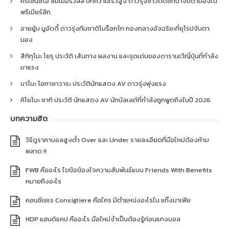
คริเซนซิโอ ซัมเมอร์วิลล์ ปีกความเร็วสูง ดาวรุ่งชาวดัตช์ที่น่าจับตามองใน
พรีเมียร์ลีก
อายยู้บ บูอัดดี้ ดาวรุ่งทีมชาติโมร็อกโก กองกลางอัจฉริยะที่ยุโรปจับตา
มอง
สึกิกุโมะ โยรุ ประวัติ เส้นทาง ผลงาน และจุดเด่นของดาราเอวีญี่ปุ่นที่กำลัง
มาแรง
นาโนะ โอกาซาวาระ ประวัตินักแสดง AV ดาวรุ่งพุ่งแรง
คิโยโนะ ซากิ ประวัติ นักแสดง AV นักบัลเลต์ที่กำลังถูกพูดถึงในปี 2026
บทความฮิต
วิธีดูราคาบอลสูงต่ำ Over และ Under รายละเอียดที่มือใหม่ต้องห้าม
พลาด !!
FWB คืออะไร ไขข้อข้องใจความสัมพันธ์แบบ Friends With Benefits
หมายถึงอะไร
คอนซีเยเร Consigliere คือใคร มีตำแหน่งอะไรใน แก๊งมาเฟีย
HDP แฮนดิแคป คืออะไร มือใหม่จำเป็นต้องรู้ก่อนแทงบอล