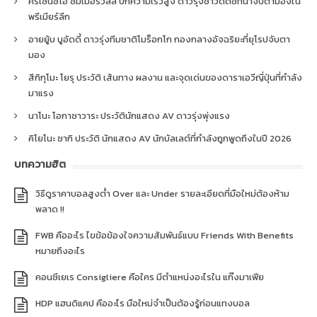
คริเซนซิโอ ซัมเมอร์วิลล์ ปีกความเร็วสูง ดาวรุ่งชาวดัตช์ที่น่าจับตามองใน
พรีเมียร์ลีก
อายยู้บ บูอัดดี้ ดาวรุ่งทีมชาติโมร็อกโก กองกลางอัจฉริยะที่ยุโรปจับตา
มอง
สึกิกุโมะ โยรุ ประวัติ เส้นทาง ผลงาน และจุดเด่นของดาราเอวีญี่ปุ่นที่กำลัง
มาแรง
นาโนะ โอกาซาวาระ ประวัตินักแสดง AV ดาวรุ่งพุ่งแรง
คิโยโนะ ซากิ ประวัติ นักแสดง AV นักบัลเลต์ที่กำลังถูกพูดถึงในปี 2026
บทความฮิต
วิธีดูราคาบอลสูงต่ำ Over และ Under รายละเอียดที่มือใหม่ต้องห้าม
พลาด !!
FWB คืออะไร ไขข้อข้องใจความสัมพันธ์แบบ Friends With Benefits
หมายถึงอะไร
คอนซีเยเร Consigliere คือใคร มีตำแหน่งอะไรใน แก๊งมาเฟีย
HDP แฮนดิแคป คืออะไร มือใหม่จำเป็นต้องรู้ก่อนแทงบอล