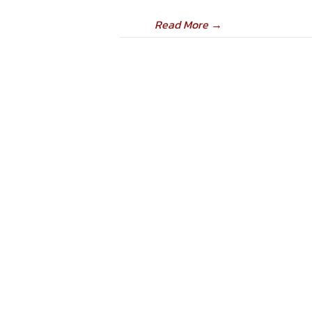
Read More
→