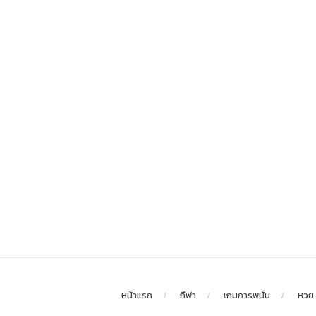
หน้าแรก
กีฬา
เกมการพนัน
หวย