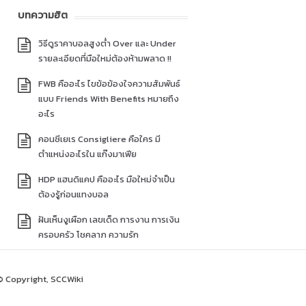
บทความฮิต
วิธีดูราคาบอลสูงต่ำ Over และ Under
รายละเอียดที่มือใหม่ต้องห้ามพลาด !!
FWB คืออะไร ไขข้อข้องใจความสัมพันธ์
แบบ Friends With Benefits หมายถึง
อะไร
คอนซีเยเร Consigliere คือใคร มี
ตำแหน่งอะไรใน แก๊งมาเฟีย
HDP แฮนดิแคป คืออะไร มือใหม่จำเป็น
ต้องรู้ก่อนแทงบอล
ฝันเห็นงูเผือก เลขเด็ด การงาน การเงิน
ครอบครัว โชคลาภ ความรัก
© Copyright, SCCWiki