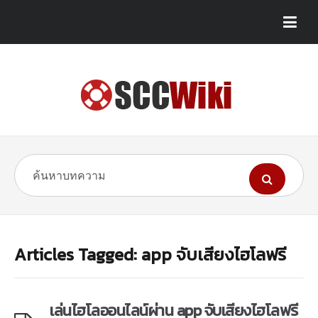
Articles Tagged: app จับเสียงไฮโลฟรี
เล่นไฮโลออนไลน์ผ่าน app จับเสียงไฮโลฟรี