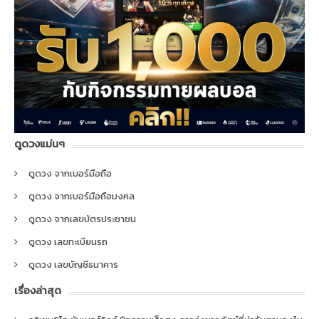
ดูดวงแม่นๆ
ดูดวง จากเบอร์มือถือ
ดูดวง จากเบอร์มือถือมงคล
ดูดวง จากเลขบัตรประชาชน
ดูดวง เลขทะเบียนรถ
ดูดวง เลขบัญชีธนาคาร
เรื่องล่าสุด