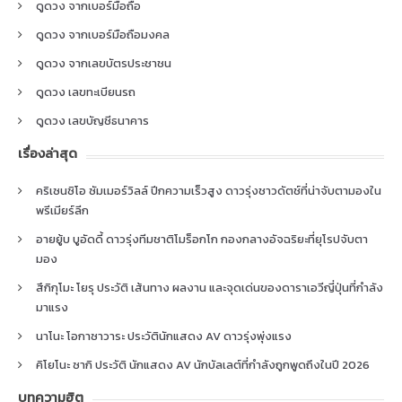
ดูดวง จากเบอร์มือถือ
ดูดวง จากเบอร์มือถือมงคล
ดูดวง จากเลขบัตรประชาชน
ดูดวง เลขทะเบียนรถ
ดูดวง เลขบัญชีธนาคาร
เรื่องล่าสุด
คริเซนซิโอ ซัมเมอร์วิลล์ ปีกความเร็วสูง ดาวรุ่งชาวดัตช์ที่น่าจับตามองใน
พรีเมียร์ลีก
อายยู้บ บูอัดดี้ ดาวรุ่งทีมชาติโมร็อกโก กองกลางอัจฉริยะที่ยุโรปจับตา
มอง
สึกิกุโมะ โยรุ ประวัติ เส้นทาง ผลงาน และจุดเด่นของดาราเอวีญี่ปุ่นที่กำลัง
มาแรง
นาโนะ โอกาซาวาระ ประวัตินักแสดง AV ดาวรุ่งพุ่งแรง
คิโยโนะ ซากิ ประวัติ นักแสดง AV นักบัลเลต์ที่กำลังถูกพูดถึงในปี 2026
บทความฮิต