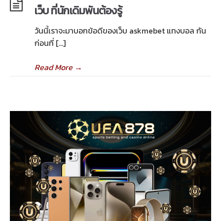
เว็บ ที่นักเดิมพันต้องรู้
วันนี้เราจะมาบอกข้อดีของเว็บ askmebet แทงบอล กัน
ก่อนที่ […]
Read More
→