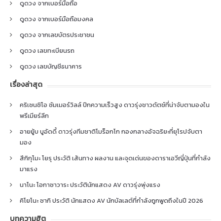
ดูดวง จากเบอร์มือถือ
ดูดวง จากเบอร์มือถือมงคล
ดูดวง จากเลขบัตรประชาชน
ดูดวง เลขทะเบียนรถ
ดูดวง เลขบัญชีธนาคาร
เรื่องล่าสุด
คริเซนซิโอ ซัมเมอร์วิลล์ ปีกความเร็วสูง ดาวรุ่งชาวดัตช์ที่น่าจับตามองใน
พรีเมียร์ลีก
อายยู้บ บูอัดดี้ ดาวรุ่งทีมชาติโมร็อกโก กองกลางอัจฉริยะที่ยุโรปจับตา
มอง
สึกิกุโมะ โยรุ ประวัติ เส้นทาง ผลงาน และจุดเด่นของดาราเอวีญี่ปุ่นที่กำลัง
มาแรง
นาโนะ โอกาซาวาระ ประวัตินักแสดง AV ดาวรุ่งพุ่งแรง
คิโยโนะ ซากิ ประวัติ นักแสดง AV นักบัลเลต์ที่กำลังถูกพูดถึงในปี 2026
บทความฮิต