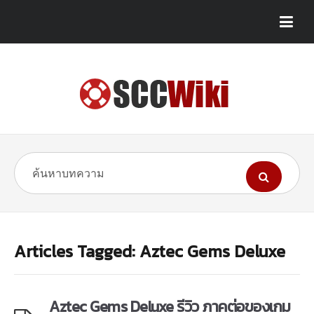
Articles Tagged: Aztec Gems Deluxe
Aztec Gems Deluxe รีวิว ภาคต่อของเกม