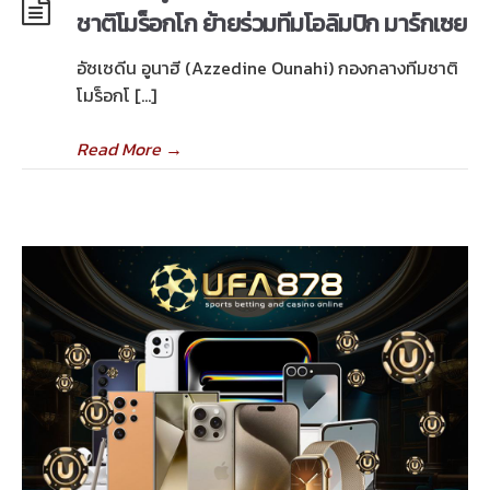
ชาติโมร็อกโก ย้ายร่วมทีมโอลิมปิก มาร์กเซย
อัซเซดีน อูนาฮี (Azzedine Ounahi) กองกลางทีมชาติ
โมร็อกโ […]
Read More
→