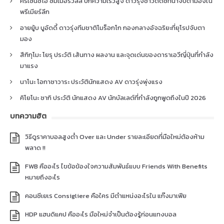
คริเซนซิโอ ซัมเมอร์วิลล์ ปีกความเร็วสูง ดาวรุ่งชาวดัตช์ที่น่าจับตามองใน
พรีเมียร์ลีก
อายยู้บ บูอัดดี้ ดาวรุ่งทีมชาติโมร็อกโก กองกลางอัจฉริยะที่ยุโรปจับตา
มอง
สึกิกุโมะ โยรุ ประวัติ เส้นทาง ผลงาน และจุดเด่นของดาราเอวีญี่ปุ่นที่กำลัง
มาแรง
นาโนะ โอกาซาวาระ ประวัตินักแสดง AV ดาวรุ่งพุ่งแรง
คิโยโนะ ซากิ ประวัติ นักแสดง AV นักบัลเลต์ที่กำลังถูกพูดถึงในปี 2026
บทความฮิต
วิธีดูราคาบอลสูงต่ำ Over และ Under รายละเอียดที่มือใหม่ต้องห้าม
พลาด !!
FWB คืออะไร ไขข้อข้องใจความสัมพันธ์แบบ Friends With Benefits
หมายถึงอะไร
คอนซีเยเร Consigliere คือใคร มีตำแหน่งอะไรใน แก๊งมาเฟีย
HDP แฮนดิแคป คืออะไร มือใหม่จำเป็นต้องรู้ก่อนแทงบอล