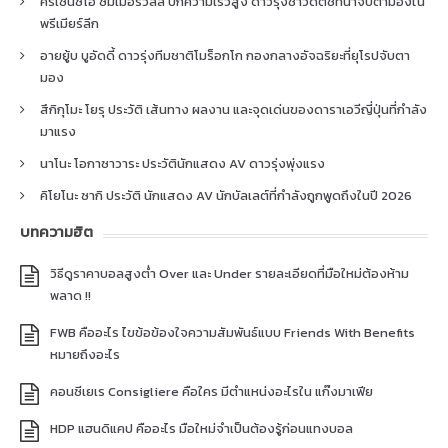
คริเซนซิโอ ซัมเมอร์วิลล์ ปีกความเร็วสูง ดาวรุ่งชาวดัตช์ที่น่าจับตามองใน
พรีเมียร์ลีก
อายยู้บ บูอัดดี้ ดาวรุ่งทีมชาติโมร็อกโก กองกลางอัจฉริยะที่ยุโรปจับตา
มอง
สึกิกุโมะ โยรุ ประวัติ เส้นทาง ผลงาน และจุดเด่นของดาราเอวีญี่ปุ่นที่กำลัง
มาแรง
นาโนะ โอกาซาวาระ ประวัตินักแสดง AV ดาวรุ่งพุ่งแรง
คิโยโนะ ซากิ ประวัติ นักแสดง AV นักบัลเลต์ที่กำลังถูกพูดถึงในปี 2026
บทความฮิต
วิธีดูราคาบอลสูงต่ำ Over และ Under รายละเอียดที่มือใหม่ต้องห้าม
พลาด !!
FWB คืออะไร ไขข้อข้องใจความสัมพันธ์แบบ Friends With Benefits
หมายถึงอะไร
คอนซีเยเร Consigliere คือใคร มีตำแหน่งอะไรใน แก๊งมาเฟีย
HDP แฮนดิแคป คืออะไร มือใหม่จำเป็นต้องรู้ก่อนแทงบอล