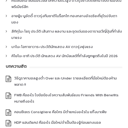
คริเซนซิโอ ซัมเมอร์วิลล์ ปีกความเร็วสูง ดาวรุ่งชาวดัตช์ที่น่าจับตามองใน
พรีเมียร์ลีก
อายยู้บ บูอัดดี้ ดาวรุ่งทีมชาติโมร็อกโก กองกลางอัจฉริยะที่ยุโรปจับตา
มอง
สึกิกุโมะ โยรุ ประวัติ เส้นทาง ผลงาน และจุดเด่นของดาราเอวีญี่ปุ่นที่กำลัง
มาแรง
นาโนะ โอกาซาวาระ ประวัตินักแสดง AV ดาวรุ่งพุ่งแรง
คิโยโนะ ซากิ ประวัติ นักแสดง AV นักบัลเลต์ที่กำลังถูกพูดถึงในปี 2026
บทความฮิต
วิธีดูราคาบอลสูงต่ำ Over และ Under รายละเอียดที่มือใหม่ต้องห้าม
พลาด !!
FWB คืออะไร ไขข้อข้องใจความสัมพันธ์แบบ Friends With Benefits
หมายถึงอะไร
คอนซีเยเร Consigliere คือใคร มีตำแหน่งอะไรใน แก๊งมาเฟีย
HDP แฮนดิแคป คืออะไร มือใหม่จำเป็นต้องรู้ก่อนแทงบอล