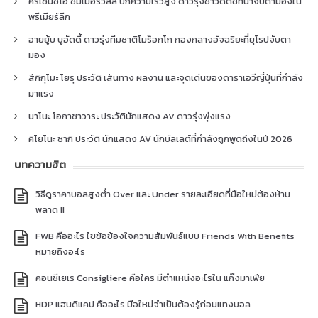
คริเซนซิโอ ซัมเมอร์วิลล์ ปีกความเร็วสูง ดาวรุ่งชาวดัตช์ที่น่าจับตามองใน
พรีเมียร์ลีก
อายยู้บ บูอัดดี้ ดาวรุ่งทีมชาติโมร็อกโก กองกลางอัจฉริยะที่ยุโรปจับตา
มอง
สึกิกุโมะ โยรุ ประวัติ เส้นทาง ผลงาน และจุดเด่นของดาราเอวีญี่ปุ่นที่กำลัง
มาแรง
นาโนะ โอกาซาวาระ ประวัตินักแสดง AV ดาวรุ่งพุ่งแรง
คิโยโนะ ซากิ ประวัติ นักแสดง AV นักบัลเลต์ที่กำลังถูกพูดถึงในปี 2026
บทความฮิต
วิธีดูราคาบอลสูงต่ำ Over และ Under รายละเอียดที่มือใหม่ต้องห้าม
พลาด !!
FWB คืออะไร ไขข้อข้องใจความสัมพันธ์แบบ Friends With Benefits
หมายถึงอะไร
คอนซีเยเร Consigliere คือใคร มีตำแหน่งอะไรใน แก๊งมาเฟีย
HDP แฮนดิแคป คืออะไร มือใหม่จำเป็นต้องรู้ก่อนแทงบอล