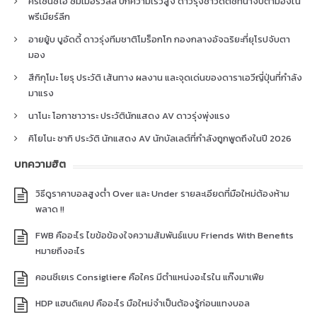
คริเซนซิโอ ซัมเมอร์วิลล์ ปีกความเร็วสูง ดาวรุ่งชาวดัตช์ที่น่าจับตามองใน
พรีเมียร์ลีก
อายยู้บ บูอัดดี้ ดาวรุ่งทีมชาติโมร็อกโก กองกลางอัจฉริยะที่ยุโรปจับตา
มอง
สึกิกุโมะ โยรุ ประวัติ เส้นทาง ผลงาน และจุดเด่นของดาราเอวีญี่ปุ่นที่กำลัง
มาแรง
นาโนะ โอกาซาวาระ ประวัตินักแสดง AV ดาวรุ่งพุ่งแรง
คิโยโนะ ซากิ ประวัติ นักแสดง AV นักบัลเลต์ที่กำลังถูกพูดถึงในปี 2026
บทความฮิต
วิธีดูราคาบอลสูงต่ำ Over และ Under รายละเอียดที่มือใหม่ต้องห้าม
พลาด !!
FWB คืออะไร ไขข้อข้องใจความสัมพันธ์แบบ Friends With Benefits
หมายถึงอะไร
คอนซีเยเร Consigliere คือใคร มีตำแหน่งอะไรใน แก๊งมาเฟีย
HDP แฮนดิแคป คืออะไร มือใหม่จำเป็นต้องรู้ก่อนแทงบอล