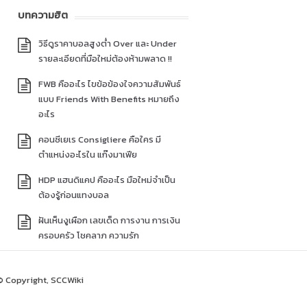
บทความฮิต
วิธีดูราคาบอลสูงต่ำ Over และ Under
รายละเอียดที่มือใหม่ต้องห้ามพลาด !!
FWB คืออะไร ไขข้อข้องใจความสัมพันธ์
แบบ Friends With Benefits หมายถึง
อะไร
คอนซีเยเร Consigliere คือใคร มี
ตำแหน่งอะไรใน แก๊งมาเฟีย
HDP แฮนดิแคป คืออะไร มือใหม่จำเป็น
ต้องรู้ก่อนแทงบอล
ฝันเห็นงูเผือก เลขเด็ด การงาน การเงิน
ครอบครัว โชคลาภ ความรัก
© Copyright, SCCWiki