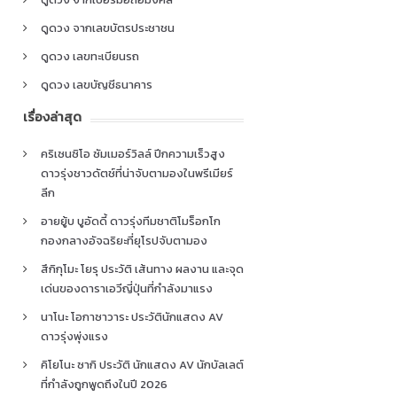
ดูดวง จากเลขบัตรประชาชน
ดูดวง เลขทะเบียนรถ
ดูดวง เลขบัญชีธนาคาร
เรื่องล่าสุด
คริเซนซิโอ ซัมเมอร์วิลล์ ปีกความเร็วสูง
ดาวรุ่งชาวดัตช์ที่น่าจับตามองในพรีเมียร์
ลีก
อายยู้บ บูอัดดี้ ดาวรุ่งทีมชาติโมร็อกโก
กองกลางอัจฉริยะที่ยุโรปจับตามอง
สึกิกุโมะ โยรุ ประวัติ เส้นทาง ผลงาน และจุด
เด่นของดาราเอวีญี่ปุ่นที่กำลังมาแรง
นาโนะ โอกาซาวาระ ประวัตินักแสดง AV
ดาวรุ่งพุ่งแรง
คิโยโนะ ซากิ ประวัติ นักแสดง AV นักบัลเลต์
ที่กำลังถูกพูดถึงในปี 2026