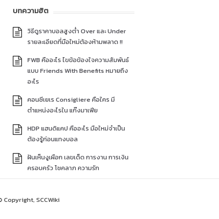
บทความฮิต
วิธีดูราคาบอลสูงต่ำ Over และ Under
รายละเอียดที่มือใหม่ต้องห้ามพลาด !!
FWB คืออะไร ไขข้อข้องใจความสัมพันธ์
แบบ Friends With Benefits หมายถึง
อะไร
คอนซีเยเร Consigliere คือใคร มี
ตำแหน่งอะไรใน แก๊งมาเฟีย
HDP แฮนดิแคป คืออะไร มือใหม่จำเป็น
ต้องรู้ก่อนแทงบอล
ฝันเห็นงูเผือก เลขเด็ด การงาน การเงิน
ครอบครัว โชคลาภ ความรัก
© Copyright, SCCWiki