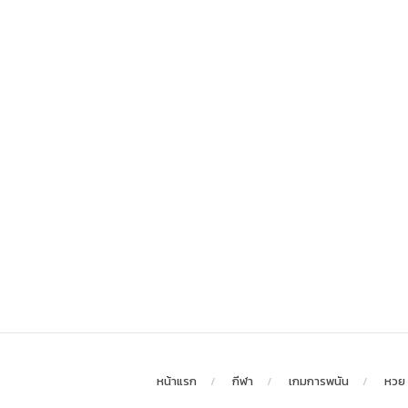
หน้าแรก
กีฬา
เกมการพนัน
หวย