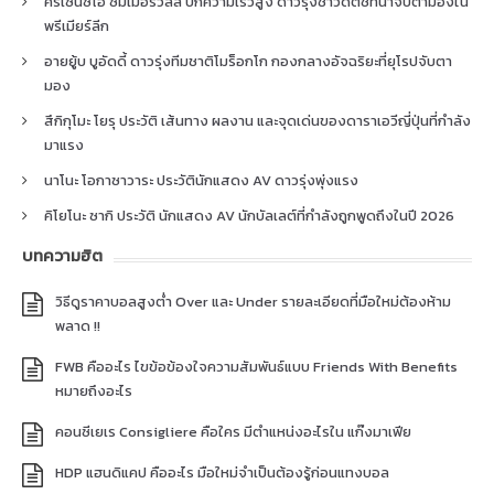
คริเซนซิโอ ซัมเมอร์วิลล์ ปีกความเร็วสูง ดาวรุ่งชาวดัตช์ที่น่าจับตามองใน
พรีเมียร์ลีก
อายยู้บ บูอัดดี้ ดาวรุ่งทีมชาติโมร็อกโก กองกลางอัจฉริยะที่ยุโรปจับตา
มอง
สึกิกุโมะ โยรุ ประวัติ เส้นทาง ผลงาน และจุดเด่นของดาราเอวีญี่ปุ่นที่กำลัง
มาแรง
นาโนะ โอกาซาวาระ ประวัตินักแสดง AV ดาวรุ่งพุ่งแรง
คิโยโนะ ซากิ ประวัติ นักแสดง AV นักบัลเลต์ที่กำลังถูกพูดถึงในปี 2026
บทความฮิต
วิธีดูราคาบอลสูงต่ำ Over และ Under รายละเอียดที่มือใหม่ต้องห้าม
พลาด !!
FWB คืออะไร ไขข้อข้องใจความสัมพันธ์แบบ Friends With Benefits
หมายถึงอะไร
คอนซีเยเร Consigliere คือใคร มีตำแหน่งอะไรใน แก๊งมาเฟีย
HDP แฮนดิแคป คืออะไร มือใหม่จำเป็นต้องรู้ก่อนแทงบอล