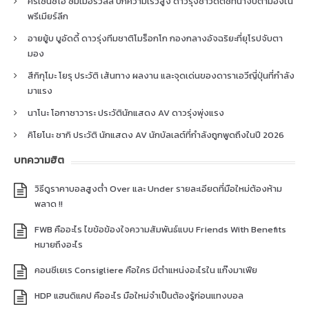
คริเซนซิโอ ซัมเมอร์วิลล์ ปีกความเร็วสูง ดาวรุ่งชาวดัตช์ที่น่าจับตามองใน
พรีเมียร์ลีก
อายยู้บ บูอัดดี้ ดาวรุ่งทีมชาติโมร็อกโก กองกลางอัจฉริยะที่ยุโรปจับตา
มอง
สึกิกุโมะ โยรุ ประวัติ เส้นทาง ผลงาน และจุดเด่นของดาราเอวีญี่ปุ่นที่กำลัง
มาแรง
นาโนะ โอกาซาวาระ ประวัตินักแสดง AV ดาวรุ่งพุ่งแรง
คิโยโนะ ซากิ ประวัติ นักแสดง AV นักบัลเลต์ที่กำลังถูกพูดถึงในปี 2026
บทความฮิต
วิธีดูราคาบอลสูงต่ำ Over และ Under รายละเอียดที่มือใหม่ต้องห้าม
พลาด !!
FWB คืออะไร ไขข้อข้องใจความสัมพันธ์แบบ Friends With Benefits
หมายถึงอะไร
คอนซีเยเร Consigliere คือใคร มีตำแหน่งอะไรใน แก๊งมาเฟีย
HDP แฮนดิแคป คืออะไร มือใหม่จำเป็นต้องรู้ก่อนแทงบอล