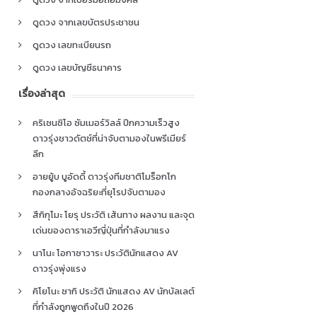
ดูดวง จากเลขบัตรประชาชน
ดูดวง เลขทะเบียนรถ
ดูดวง เลขบัญชีธนาคาร
เรื่องล่าสุด
คริเซนซิโอ ซัมเมอร์วิลล์ ปีกความเร็วสูง
ดาวรุ่งชาวดัตช์ที่น่าจับตามองในพรีเมียร์
ลีก
อายยู้บ บูอัดดี้ ดาวรุ่งทีมชาติโมร็อกโก
กองกลางอัจฉริยะที่ยุโรปจับตามอง
สึกิกุโมะ โยรุ ประวัติ เส้นทาง ผลงาน และจุด
เด่นของดาราเอวีญี่ปุ่นที่กำลังมาแรง
นาโนะ โอกาซาวาระ ประวัตินักแสดง AV
ดาวรุ่งพุ่งแรง
คิโยโนะ ซากิ ประวัติ นักแสดง AV นักบัลเลต์
ที่กำลังถูกพูดถึงในปี 2026