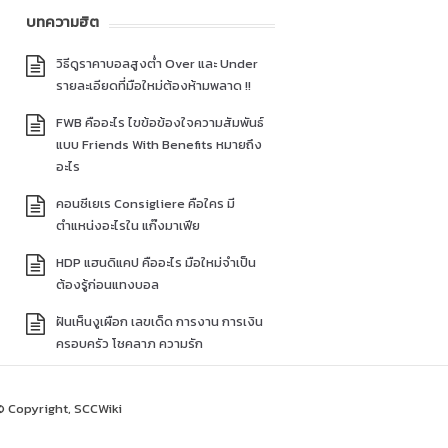
บทความฮิต
วิธีดูราคาบอลสูงต่ำ Over และ Under
รายละเอียดที่มือใหม่ต้องห้ามพลาด !!
FWB คืออะไร ไขข้อข้องใจความสัมพันธ์
แบบ Friends With Benefits หมายถึง
อะไร
คอนซีเยเร Consigliere คือใคร มี
ตำแหน่งอะไรใน แก๊งมาเฟีย
HDP แฮนดิแคป คืออะไร มือใหม่จำเป็น
ต้องรู้ก่อนแทงบอล
ฝันเห็นงูเผือก เลขเด็ด การงาน การเงิน
ครอบครัว โชคลาภ ความรัก
© Copyright, SCCWiki